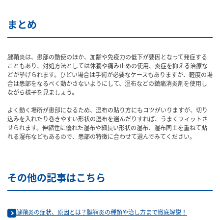
まとめ
腱鞘炎は、患部の酷使のほか、加齢や免疫力の低下が要因となって発症する
こともあり、対処方法としては休養や痛み止めの使用、炎症を抑える治療な
どが挙げられます。ひどい場合は手術が必要なケースもありますが、軽度の場
合は患部をなるべく動かさないようにして、湿布などの鎮痛消炎剤を使用し
ながら様子を見ましょう。
よく動く場所が患部になるため、湿布の貼り方にもコツがいりますが、切り
込みを入れたり巻きやすい形状の湿布を選んだりすれば、うまくフィットさ
せられます。伸縮性に優れた湿布や細長い形状の湿布、湿布同士を重ねて貼
れる湿布などもあるので、患部の特徴に合わせて選んでみてください。
その他の記事はこちら
腱鞘炎の症状、原因とは？腱鞘炎の種類や治し方まで徹底解説！