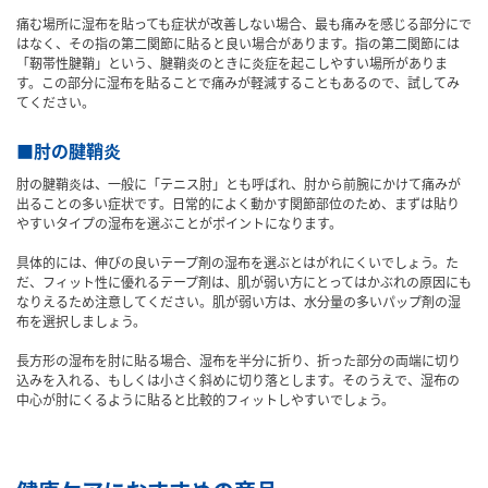
痛む場所に湿布を貼っても症状が改善しない場合、最も痛みを感じる部分にで
はなく、その指の第二関節に貼ると良い場合があります。指の第二関節には
「靭帯性腱鞘」という、腱鞘炎のときに炎症を起こしやすい場所がありま
す。この部分に湿布を貼ることで痛みが軽減することもあるので、試してみ
てください。
■肘の腱鞘炎
肘の腱鞘炎は、一般に「テニス肘」とも呼ばれ、肘から前腕にかけて痛みが
出ることの多い症状です。日常的によく動かす関節部位のため、まずは貼り
やすいタイプの湿布を選ぶことがポイントになります。
具体的には、伸びの良いテープ剤の湿布を選ぶとはがれにくいでしょう。た
だ、フィット性に優れるテープ剤は、肌が弱い方にとってはかぶれの原因にも
なりえるため注意してください。肌が弱い方は、水分量の多いパップ剤の湿
布を選択しましょう。
長方形の湿布を肘に貼る場合、湿布を半分に折り、折った部分の両端に切り
込みを入れる、もしくは小さく斜めに切り落とします。そのうえで、湿布の
中心が肘にくるように貼ると比較的フィットしやすいでしょう。