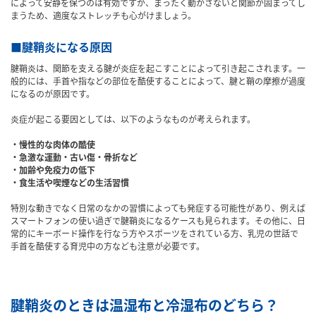
によって安静を保つのは有効ですが、まったく動かさないと関節が固まってし
まうため、適度なストレッチも心がけましょう。
■腱鞘炎になる原因
腱鞘炎は、関節を支える腱が炎症を起こすことによって引き起こされます。一
般的には、手首や指などの部位を酷使することによって、腱と鞘の摩擦が過度
になるのが原因です。
炎症が起こる要因としては、以下のようなものが考えられます。
・慢性的な肉体の酷使
・急激な運動・古い傷・骨折など
・加齢や免疫力の低下
・食生活や喫煙などの生活習慣
特別な動きでなく日常のなかの習慣によっても発症する可能性があり、例えば
スマートフォンの使い過ぎで腱鞘炎になるケースも見られます。その他に、日
常的にキーボード操作を行なう方やスポーツをされている方、乳児の世話で
手首を酷使する育児中の方なども注意が必要です。
腱鞘炎のときは温湿布と冷湿布のどちら？