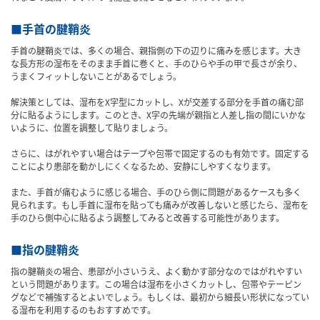
■手首の腱鞘炎
手首の腱鞘炎では、多くの場合、親指側の下の辺りに痛みを感じます。大き
な長方形の湿布をそのまま手首に巻くと、手のひらや手の甲で長さが余り、
うまくフィットしないことがあるでしょう。
解決策としては、湿布をX字型にカットし、Xが交差する部分を手首の痛む部
分に貼るようにします。このとき、X字の先端が親指と人差し指の間にいかな
いように、位置を調整して貼りましょう。
さらに、はがれやすい場合はテープや包帯で固定するのも有効です。固定する
ことにより患部を動かしにくくなるため、安静にしやすくなります。
また、手首が痛むように感じる場合、手のひら側に問題があるケースも多く
見られます。もし手首に湿布を貼っても痛みが改善しないと感じたら、湿布を
手のひら側中心に貼るよう調整してみると改善する可能性があります。
■指の腱鞘炎
指の腱鞘炎の場合、患部が小さいうえ、よく動かす部分なのではがれやすい
という問題があります。この場合は湿布を小さくカットし、包帯やテーピン
グなどで補強するとよいでしょう。もしくは、最初から細長い形状になってい
る湿布を利用するのもおすすめです。