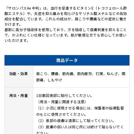
「サロンパスAe 中判」は、血行を促進するビタミンE（トコフェロール酢
酸エステル）や、炎症を抑え痛みを和らげるサリチル酸メチルなどの有効
成分を配合しています。これらの成分が、肩こりや腰痛などの症状に働き
かけます。
基剤に高分子吸収体を使用しており、汗を吸収して皮膚刺激を抑えること
で、かぶれにくい仕様となっています。肌が敏感な方でも安心してお使い
いただけます。
商品データ
効能・効果
肩こり、腰痛、筋肉痛、筋肉疲労、打撲、ねんざ、関
節痛、しもやけ
用法・用量
1日数回患部に貼付してください。
〈用法・用量に関連する注意〉
（1）小児に使用させる場合には、保護者の指導監督
のもとに使用させてください。
（2）患部の皮膚は清潔にして貼ってください。
（3）皮膚の弱い人は同じ所には続けて貼らないでく
ださい。