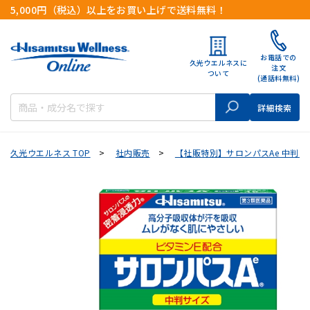
5,000円（税込）以上をお買い上げで送料無料！
お電話での
久光ウエルネスに
注文
ついて
(通話料無料)
検索
詳細検索
久光ウエルネス TOP
>
社内販売
>
【社販特別】サロンパスAe 中判 4