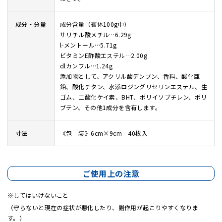
成分・分量
成分含量（膏体100g中）
サリチル酸メチル…6.29g
l-メントール…5.71g
ビタミンE酢酸エステル…2.00g
dlカンフル…1.24g
添加物として、アクリル酸デンプン、香料、酸化亜
鉛、酸化チタン、水添ロジングリセリンエステル、生
ゴム、二酸化ケイ素、BHT、ポリイソブチレン、ポリ
ブテン、その他1成分を含有します。
寸法
《包 装》6cm×9cm 40枚入
ご使用上の注意
してはいけないこと
（守らないと現在の症状が悪化したり、副作用が起こりやすくなりま
す。）