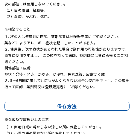
次の部位には使用しないでください。
（1）目の周囲、粘膜等。
（2）湿疹、かぶれ、傷口。
相談すること
１. 次の人は使用前に医師、薬剤師又は登録販売者にご相談ください。
薬などによりアレルギー症状を起こしたことがある人。
２. 使用後、次の症状があらわれた場合は副作用の可能性がありますので、
直ちに使用を中止し、 この箱を持って医師、薬剤師又は登録販売者にご相
談ください。
関係部位：皮膚
症状：発疹・発赤、かゆみ、かぶれ、色素沈着、皮膚はく離
３. 5～6日間使用しても症状がよくならない場合は使用を中止し、この箱を
持って医師、薬剤師又は登録販売者にご相談ください。
保存方法
保管及び取扱い上の注意
（1）直射日光の当たらない涼しい所に保管してください。
（2）小児の手の届かない所に保管してください。