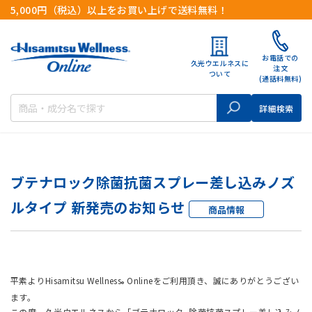
5,000円（税込）以上をお買い上げで送料無料！
お電話での
久光ウエルネスに
注文
ついて
(通話料無料)
検索
詳細検索
ブテナロック除菌抗菌スプレー差し込みノズ
ルタイプ 新発売のお知らせ
平素よりHisamitsu Wellness
Onlineをご利用頂き、誠にありがとうござい
®
ます。
この度、久光ウエルネスから「ブテナロック
除菌抗菌スプレー差し込みノ