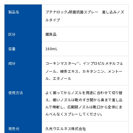
製品名
ブテナロック
除菌抗菌スプレー 差し込みノズ
®
ルタイプ
区分
雑貨品
容量
160mL
成分
コーキンマスター
、イソプロピルメチルフェ
※2
®
ノール、緑茶エキス、カキタンニン、メントー
ル、エタノール
使用方法
よく振ってからノズルを用途に合わせて切り替
え、細いノズルは靴のすき間から奥まで差し込
んで噴射し、広範囲ノズルは靴口から全体にま
んべんなくスプレーしてください。
発売元
久光ウエルネス株式会社