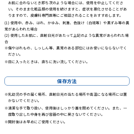
お肌に合わないとき即ち次のような場合には、使用を中止してくださ
い。そのまま化粧品類の使用を続けますと、症状を悪化させることがあ
りますので、皮膚科専門医等にご相談されることをおすすめします。
(1) 使用中、赤み、はれ、かゆみ、刺激、色抜け（白斑等）や黒ずみ等の異
常があらわれた場合
(2) 使用したお肌に、直射日光があたって上記のような異常があらわれた場
合
傷やはれもの、しっしん等、異常のある部位にはお使いにならないでく
ださい。
目に入ったときは、直ちに洗い流してください。
保存方法
乳幼児の手の届く場所、直射日光の当たる場所や高温になる場所には置
かないでください。
清潔な手で取り扱い、使用後はしっかり蓋を閉めてください。また、一
度取り出した中身を再び容器の中に戻さないでください。
開封後はお早めにご使用ください。