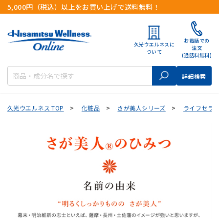
5,000円（税込）以上をお買い上げで送料無料！
お電話での
久光ウエルネスに
注文
ついて
(通話料無料)
検索
詳細検索
久光ウエルネス TOP
>
化粧品
>
さが美人シリーズ
>
ライフセラ 