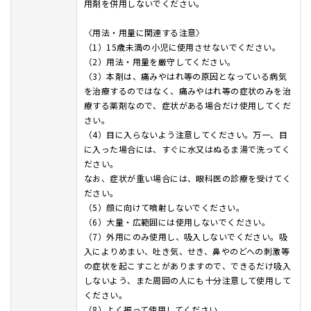
用剤を併用しないでください。
〈用法・用量に関連する注意〉
（1）15歳未満の小児に使用させないでください。
（2）用法・用量を厳守してください。
（3）本剤は、痛みやはれ等の原因となっている病気
を治療するのではなく、痛みやはれ等の症状のみを治
療する薬剤なので、症状がある場合だけ使用してくだ
さい。
（4）目に入らないよう注意してください。万一、目
に入った場合には、すぐに水又はぬるま湯で洗ってく
ださい。
なお、症状が重い場合には、眼科医の診療を受けてく
ださい。
（5）顔に向けて噴射しないでください。
（6）大量・広範囲には使用しないでください。
（7）外用にのみ使用し、吸入しないでください。吸
入によりめまい、吐き気、せき、鼻やのどへの刺激等
の症状を起こすことがありますので、できるだけ吸入
しないよう、また周囲の人にも十分注意して使用して
ください。
（8）よく振って使用してください。