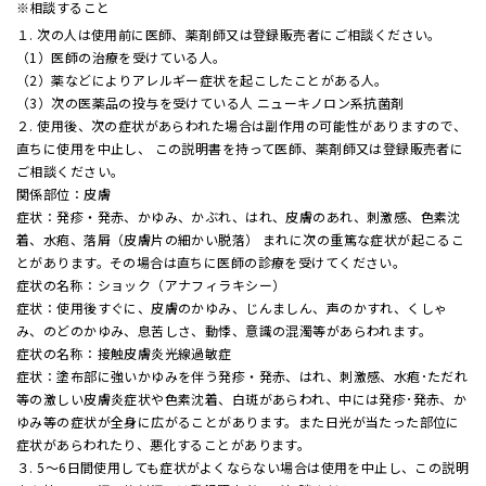
相談すること
１. 次の人は使用前に医師、薬剤師又は登録販売者にご相談ください。
（1）医師の治療を受けている人。
（2）薬などによりアレルギー症状を起こしたことがある人。
（3）次の医薬品の投与を受けている人 ニューキノロン系抗菌剤
２. 使用後、次の症状があらわれた場合は副作用の可能性がありますので、
直ちに使用を中止し、 この説明書を持って医師、薬剤師又は登録販売者に
ご相談ください。
関係部位：皮膚
症状：発疹・発赤、かゆみ、かぶれ、はれ、皮膚のあれ、刺激感、色素沈
着、水疱、落屑（皮膚片の細かい脱落） まれに次の重篤な症状が起こるこ
とがあります。その場合は直ちに医師の診療を受けてください。
症状の名称：ショック（アナフィラキシー）
症状：使用後すぐに、皮膚のかゆみ、じんましん、声のかすれ、くしゃ
み、のどのかゆみ、息苦しさ、動悸、意識の混濁等があらわれます。
症状の名称：接触皮膚炎光線過敏症
症状：塗布部に強いかゆみを伴う発疹・発赤、はれ、刺激感、水疱･ただれ
等の激しい皮膚炎症状や色素沈着、白斑があらわれ、中には発疹･発赤、か
ゆみ等の症状が全身に広がることがあります。また日光が当たった部位に
症状があらわれたり、悪化することがあります。
３. 5～6日間使用しても症状がよくならない場合は使用を中止し、この説明