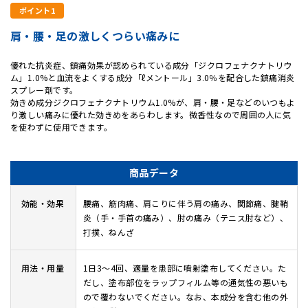
ポイント1
肩・腰・足の激しくつらい痛みに
優れた抗炎症、鎮痛効果が認められている成分「ジクロフェナクナトリウ
ム」1.0%と血流をよくする成分「ℓメントール」3.0％を配合した鎮痛消炎
スプレー剤です。
効きめ成分ジクロフェナクナトリウム1.0%が、肩・腰・足などのいつもよ
り激しい痛みに優れた効きめをあらわします。微香性なので周囲の人に気
を使わずに使用できます。
商品データ
効能・効果
腰痛、筋肉痛、肩こりに伴う肩の痛み、関節痛、腱鞘
炎（手・手首の痛み）、肘の痛み（テニス肘など）、
打撲、ねんざ
用法・用量
1日3～4回、適量を患部に噴射塗布してください。た
だし、塗布部位をラップフィルム等の通気性の悪いも
ので覆わないでください。なお、本成分を含む他の外