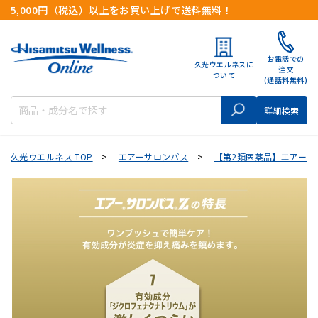
5,000円（税込）以上をお買い上げで送料無料！
お電話での
久光ウエルネスに
注文
ついて
(通話料無料)
検索
詳細検索
久光ウエルネス TOP
>
エアーサロンパス
>
【第2類医薬品】エアーサロン