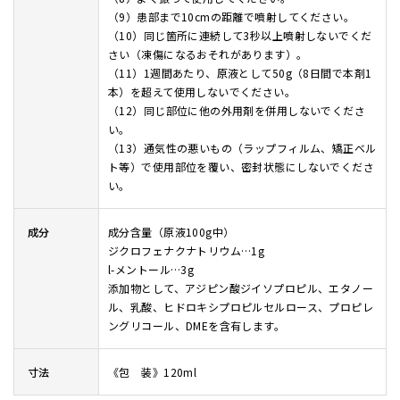
（9）患部まで10cmの距離で噴射してください。
（10）同じ箇所に連続して3秒以上噴射しないでくだ
さい（凍傷になるおそれがあります）。
（11）1週間あたり、原液として50g（8日間で本剤1
本）を超えて使用しないでください。
（12）同じ部位に他の外用剤を併用しないでくださ
い。
（13）通気性の悪いもの（ラップフィルム、矯正ベル
ト等）で使用部位を覆い、密封状態にしないでくださ
い。
成分
成分含量（原液100g中）
ジクロフェナクナトリウム…1g
l-メントール…3g
添加物として、アジピン酸ジイソプロピル、エタノー
ル、乳酸、ヒドロキシプロピルセルロース、プロピレ
ングリコール、DMEを含有します。
寸法
《包 装》120ml