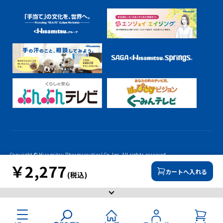
Copyright © Hisamitsu Pharmaceutical Co.,Inc. All rights reserved.
￥2,277
カートへ入れる
(税込)