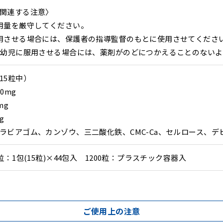
関連する注意〉
用量を厳守してください。
用させる場合には、保護者の指導監督のもとに使用させてくださ
の幼児に服用させる場合には、薬剤がのどにつかえることのない
15粒中）
0mg
mg
g
ラビアゴム、カンゾウ、三二酸化鉄、CMC-Ca、セルロース、デ
粒：1包(15粒)×44包入 1200粒：プラスチック容器入
ご使用上の注意