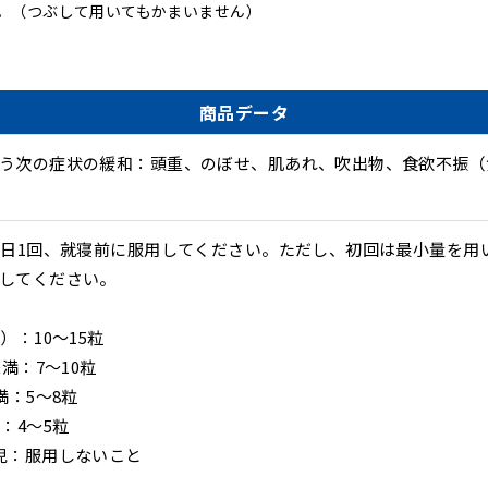
。（つぶして用いてもかまいません）
商品データ
う次の症状の緩和：頭重、のぼせ、肌あれ、吹出物、食欲不振（
1日1回、就寝前に服用してください。ただし、初回は最小量を用
してください。
）：10～15粒
未満：7～10粒
満：5～8粒
：4～5粒
児：服用しないこと