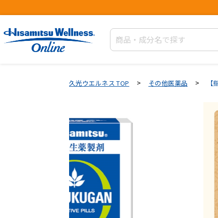
>
>
久光ウエルネス TOP
その他医薬品
【指