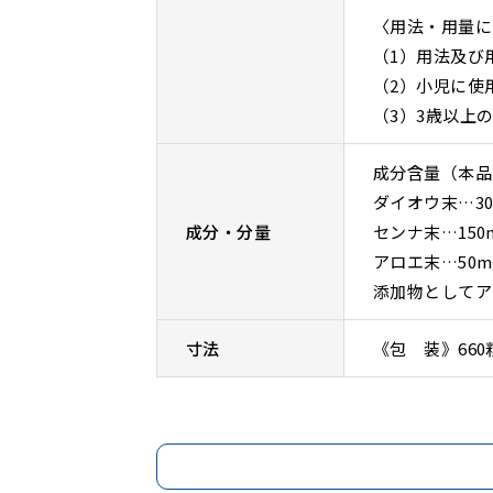
〈用法・用量に
（1）用法及び
（2）小児に使
（3）3歳以上
成分含量（本品
ダイオウ末…30
成分・分量
センナ末…150
アロエ末…50m
添加物としてア
寸法
《包 装》660